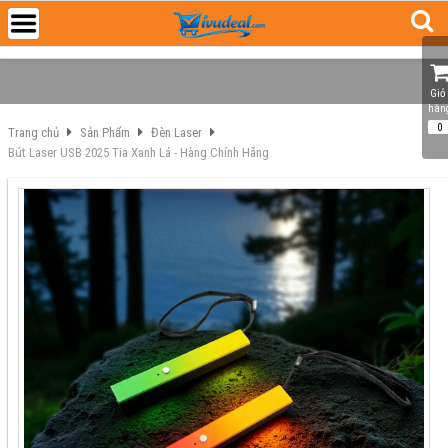
Giỏ 
hàn
0
Trang chủ
Sản Phẩm
Đèn Laser
Bút Laser USB 2025 Tia Xanh Lá - Hàng Chính Hãng