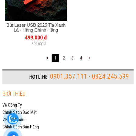
Bút Laser USB 2025 Tia Xanh
Lá - Hàng Chính Hãng
499.000 đ
699.000 đ
1
2
3
4
0901.357.111 - 0824.245.599
HOTLINE:
GIỚI THIỆU
Về Công Ty
Chính Sách Bảo Mật
Về Sản Phẩm
Chính Sách Bán Hàng