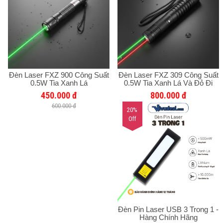
Đèn Laser FXZ 900 Công Suất
Đèn Laser FXZ 309 Công Suất
0.5W Tia Xanh Lá
0.5W Tia Xanh Lá Và Đỏ Đi
Chung - Bảo Hành Chính Hãng
450.000 đ
800.000 đ
12 Tháng
600.000 đ
20%
Off
Đèn Pin Laser USB 3 Trong 1 -
Hàng Chính Hãng