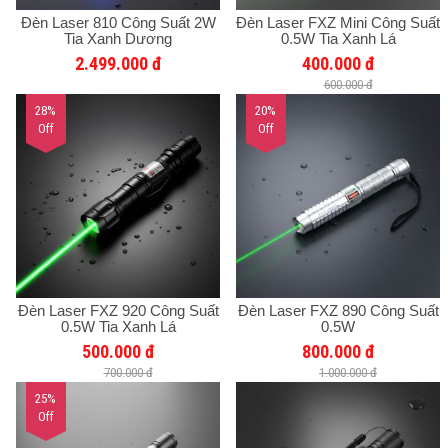
Đèn Laser 810 Công Suất 2W
Đèn Laser FXZ Mini Công Suất
Tia Xanh Dương
0.5W Tia Xanh Lá
2.499.000 đ
400.000 đ
600.000 đ
28%
20%
Off
Off
Đèn Laser FXZ 920 Công Suất
Đèn Laser FXZ 890 Công Suất
0.5W Tia Xanh Lá
0.5W
500.000 đ
800.000 đ
700.000 đ
1.000.000 đ
25%
Off