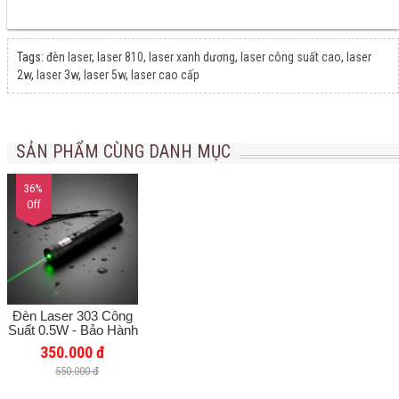
Tags:
đèn laser
,
laser 810
,
laser xanh dương
,
laser công suất cao
,
laser
2w
,
laser 3w
,
laser 5w
,
laser cao cấp
SẢN PHẨM CÙNG DANH MỤC
36%
Off
Đèn Laser 303 Công
Suất 0.5W - Bảo Hành
Chính Hãng 12 Tháng
350.000 đ
550.000 đ