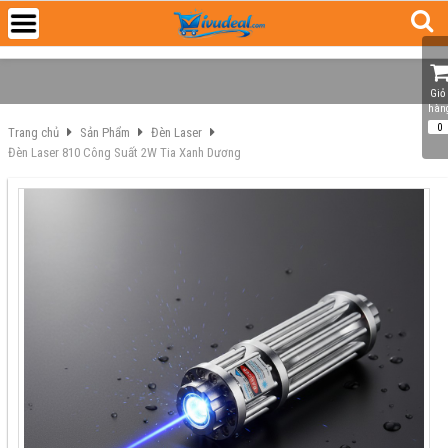
Giỏ 
hàn
0
Trang chủ
Sản Phẩm
Đèn Laser
Đèn Laser 810 Công Suất 2W Tia Xanh Dương