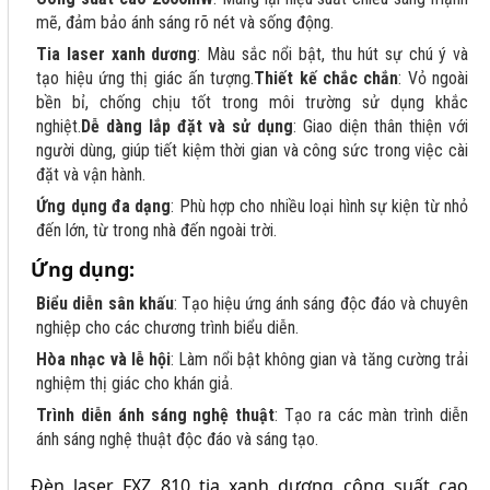
mẽ, đảm bảo ánh sáng rõ nét và sống động.
Tia laser xanh dương
: Màu sắc nổi bật, thu hút sự chú ý và
tạo hiệu ứng thị giác ấn tượng.​
Thiết kế chắc chắn
: Vỏ ngoài
bền bỉ, chống chịu tốt trong môi trường sử dụng khắc
nghiệt.
Dễ dàng lắp đặt và sử dụng
: Giao diện thân thiện với
người dùng, giúp tiết kiệm thời gian và công sức trong việc cài
đặt và vận hành.
Ứng dụng đa dạng
: Phù hợp cho nhiều loại hình sự kiện từ nhỏ
đến lớn, từ trong nhà đến ngoài trời.
Ứng dụng:
Biểu diễn sân khấu
: Tạo hiệu ứng ánh sáng độc đáo và chuyên
nghiệp cho các chương trình biểu diễn.
Hòa nhạc và lễ hội
: Làm nổi bật không gian và tăng cường trải
nghiệm thị giác cho khán giả.
Trình diễn ánh sáng nghệ thuật
: Tạo ra các màn trình diễn
ánh sáng nghệ thuật độc đáo và sáng tạo.
Đèn laser FXZ 810 tia xanh dương công suất cao