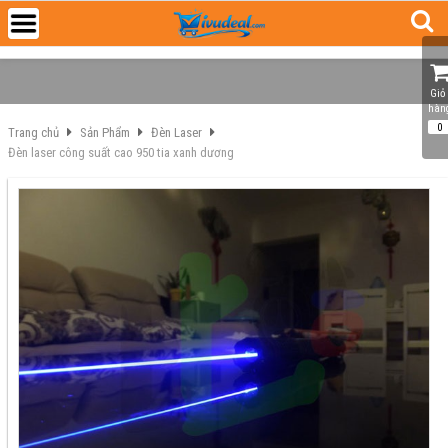
Giỏ 
hàn
0
Trang chủ
Sản Phẩm
Đèn Laser
Đèn laser công suất cao 950 tia xanh dương