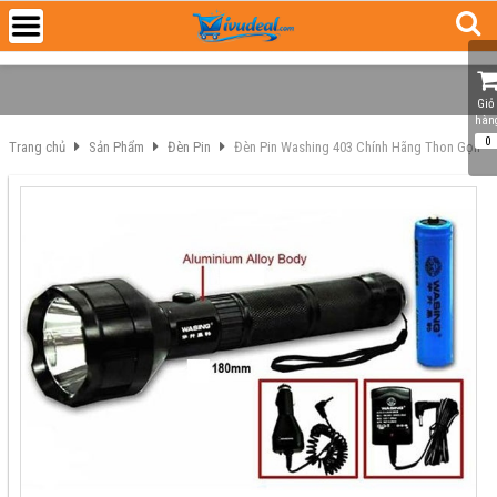
Giỏ 
hàn
0
Trang chủ
Sản Phẩm
Đèn Pin
Đèn Pin Washing 403 Chính Hãng Thon Gọn