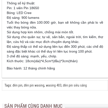
Thông số kỷ thuật:
Pin: 1 viên Pin 18650
Bóng: LED Cree
Độ sáng: 900 lumens
Tuổi thọ bóng đèn 100.000 giờ, bạn sẽ không cần phải lo về
việc thay bóng nữa.
Sử dụng hợp kim nhôm, chống mài mòn tốt.
Sử dụng cho quân sự, tự vệ, săn bắn, ngoài trời, tìm kiếm, thợ
lặn, cứu hộ và các mục đích chuyên dụng khác.
Độ sáng thấp có thể sử dụng liên tục đến 300 phút, các chế độ
sáng đặc biệt khác có thể duy trì liên tục trong 100 phút.
3 chế độ sáng: mạnh, yếu, chớp.
Kích thước: 18cm(dài)*4,5cm*(đầu)*3cm(thân)
Bảo hành: 12 tháng chính hãng
Tags:
đèn pin
,
đèn pin wasing
,
wasing 403
,
đèn pin siêu sáng
SẢN PHẨM CÙNG DANH MỤC