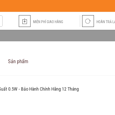
MIỄN PHÍ GIAO HÀNG
HOÀN TRẢ LẠ
Sản phẩm
Suất 0.5W - Bảo Hành Chính Hãng 12 Tháng
Ống Nhòm Một Mắt [...]
350.000 đ
500.000 đ