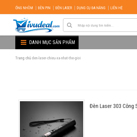
ỐNG NHÒM
ĐÈN PIN
ĐÈN LASER
DỤNG CỤ ĐA NĂNG
LIÊN HỆ
DANH MỤC SẢN PHẨM
Trang chủ
den-laser-chieu-xa-nhat-the-gioi
Đèn Laser 303 Công 