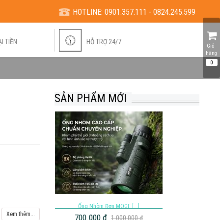
HOTLINE:
0901.357.111 - 0824.245.599
I TIỀN
HỖ TRỢ 24/7
Giỏ 
hàng
0
SẢN PHẨM MỚI
Ống Nhòm Đơn MOGE [...]
Xem thêm...
700.000 đ
1.000.000 đ