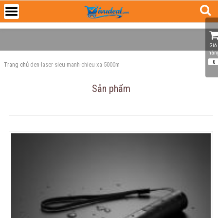
Giỏ 
hàn
0
Trang chủ
den-laser-sieu-manh-chieu-xa-5000m
Sản phẩm