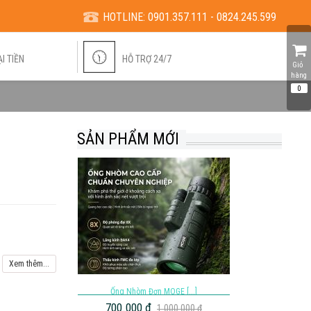
HOTLINE:
0901.357.111 - 0824.245.599
I TIỀN
HỖ TRỢ 24/7
Giỏ 
hàng
0
SẢN PHẨM MỚI
Xem thêm...
Ống Nhòm Đơn MOGE [...]
700.000 đ
1.000.000 đ