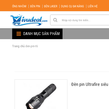
ỐNG NHÒM
ĐÈN PIN
ĐÈN LASER
DỤNG CỤ ĐA NĂNG
LIÊN HỆ
DANH MỤC SẢN PHẨM
Trang chủ
den-pin-t6
Đèn pin Ultrafire si