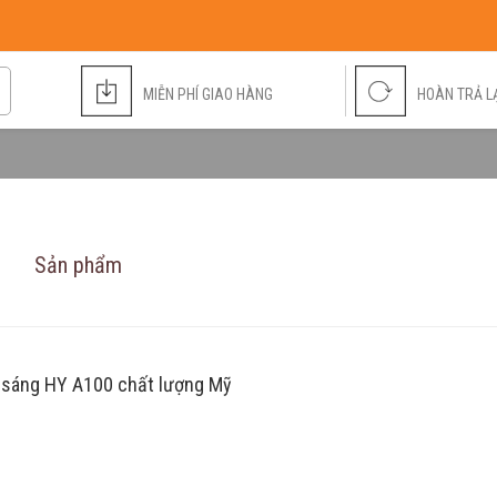
MIỄN PHÍ GIAO HÀNG
HOÀN TRẢ LẠ
Sản phẩm
êu sáng HY A100 chất lượng Mỹ
Ống Nhòm Một Mắt [...]
350.000 đ
500.000 đ