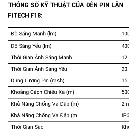
THÔNG SỐ KỸ THUẬT CỦA ĐÈN PIN LẶN
FITECH F18:
Độ Sáng Mạnh (lm)
10
Độ Sáng Yếu (lm)
40
Thời Gian Ánh Sáng Mạnh
12 
Thời Gian Ánh Sáng Yếu
20 
Dung Lượng Pin (mAh)
15
Khoảng Cách Chiếu Xa (m)
50
Khả Năng Chống Va Đập (m)
2m
Khả Năng Chống Va Đập (m
IP
Thời Gian Sạc
Kh