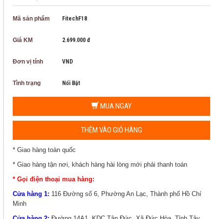
Mã sản phẩm
FitechF18
Giá KM
2.699.000 đ
Đơn vị tính
VND
Tình trạng
Nổi Bật
MUA NGAY
THÊM VÀO GIỎ HÀNG
* Giao hàng toàn quốc
* Giao hàng tận nơi, khách hàng hài lòng mới phải thanh toán
* Gọi điện thoại mua hàng:
Cửa hàng 1:
116 Đường số 6, Phường An Lạc, Thành phố Hồ Chí
Minh
Cửa hàng 2:
Đường 14A1, KDC Tân Đức, Xã Đức Hòa, Tỉnh Tây