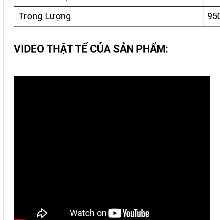
Trọng Lượng
95
VIDEO THẬT TẾ CỦA SẢN PHẨM: