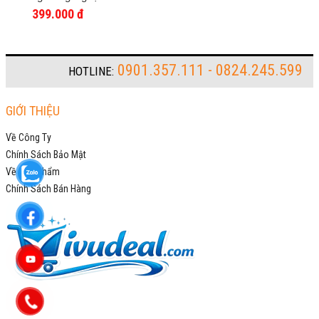
Đức, Cảm Biến Thông
399.000 đ
Minh, Ánh Sáng
Mạnh, Phù Hợp Sửa
Chữa, Câu Cá Ban
Đêm, Soi Ếch Bắt Cá,
Pin Lithium
0901.357.111 - 0824.245.599
HOTLINE:
GIỚI THIỆU
Về Công Ty
Chính Sách Bảo Mật
Về Sản Phẩm
Chính Sách Bán Hàng