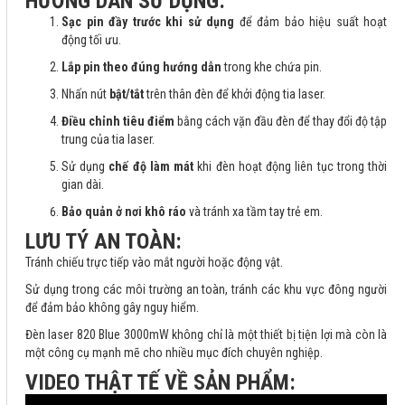
HƯỚNG DÃN SỬ DỤNG:
Sạc pin đầy trước khi sử dụng
để đảm bảo hiệu suất hoạt
động tối ưu.
Lắp pin theo đúng hướng dẫn
trong khe chứa pin.
Nhấn nút
bật/tắt
trên thân đèn để khởi động tia laser.
Điều chỉnh tiêu điểm
bằng cách vặn đầu đèn để thay đổi độ tập
trung của tia laser.
Sử dụng
chế độ làm mát
khi đèn hoạt động liên tục trong thời
gian dài.
Bảo quản ở nơi khô ráo
và tránh xa tầm tay trẻ em.
LƯU TÝ AN TOÀN:
Tránh chiếu trực tiếp vào mắt người hoặc động vật.
Sử dụng trong các môi trường an toàn, tránh các khu vực đông người
để đảm bảo không gây nguy hiểm.
Đèn laser 820 Blue 3000mW không chỉ là một thiết bị tiện lợi mà còn là
một công cụ mạnh mẽ cho nhiều mục đích chuyên nghiệp.
VIDEO THẬT TẾ VỀ SẢN PHẨM: