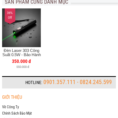
SẢN PHẨM CÙNG DANH MỤC
36%
Off
Đèn Laser 303 Công
Suất 0.5W - Bảo Hành
Chính Hãng 12 Tháng
350.000 đ
550.000 đ
0901.357.111 - 0824.245.599
HOTLINE:
GIỚI THIỆU
Về Công Ty
Chính Sách Bảo Mật