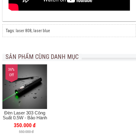
Tags:
laser 808
,
laser blue
SẢN PHẨM CÙNG DANH MỤC
36%
Off
Đèn Laser 303 Công
Suất 0.5W - Bảo Hành
Chính Hãng 12 Tháng
350.000 đ
550.000 đ