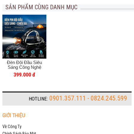
SẢN PHẨM CÙNG DANH MỤC
Đèn Đội Đầu Siêu
Sáng Công Nghệ
Đức, Cảm Biến Thông
399.000 đ
Minh, Ánh Sáng
Mạnh, Phù Hợp Sửa
Chữa, Câu Cá Ban
Đêm, Soi Ếch Bắt Cá,
Pin Lithium
0901.357.111 - 0824.245.599
HOTLINE:
GIỚI THIỆU
Về Công Ty
Chính Sách Bảo Mật