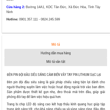
Cửa hàng 2:
Đường 14A1, KDC Tân Đức, Xã Đức Hòa, Tỉnh Tây
Ninh
Hotline:
0901.357.111 - 0824.245.599
Mô tả
Hướng dẫn mua hàng
Mô tả vắn tắt
ĐÈN PIN ĐỘI ĐẦU SIÊU SÁNG CẢM BIẾN VẪY TAY PIN LITHIUM SẠC LẠI
Đèn pin đội đầu siêu sáng là giải pháp chiếu sáng tiện lợi dành cho
người thường xuyên làm việc hoặc hoạt động ngoài trời vào ban đêm.
Sản phẩm được thiết kế gọn nhẹ, đeo thoải mái trên đầu, giúp giải
phóng đôi tay để làm việc hiệu quả hơn.
Trang bị chip LED độ sáng cao kết hợp thấu kính quang học giúp tập
trung ánh sáng tốt, cho khả năng chiếu xa và vùng sáng rộng. Đầu đèn