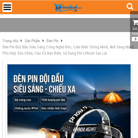
Giỏ 
hàn
0
Trang chủ
Sản Phẩm
Đèn Pin
Đèn Pin Đội Đầu Siêu Sáng Công Nghệ Đức, Cảm Biến Thông Minh, Ánh Sáng Mạnh,
Phù Hợp Sửa Chữa, Câu Cá Ban Đêm, Sử Dụng Pin Lithium Sạc Lại.