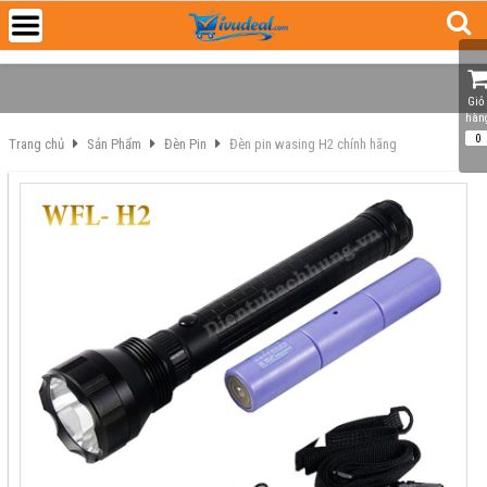
Giỏ 
hàn
0
Trang chủ
Sản Phẩm
Đèn Pin
Đèn pin wasing H2 chính hãng