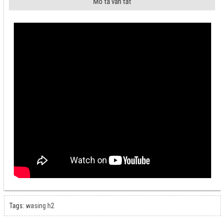
Mô tả vắn tắt
Tags:
wasing h2