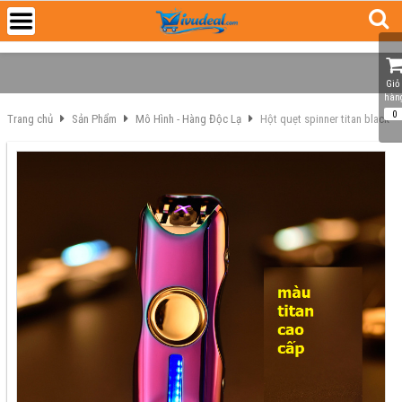
Giỏ 
hàn
0
Trang chủ
Sản Phẩm
Mô Hình - Hàng Độc Lạ
Hột quẹt spinner titan black