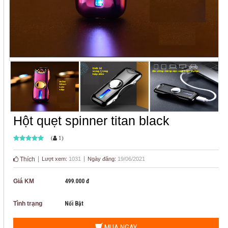
Hột quẹt spinner titan black
(
1
)
Thích
Lượt xem:
1031
Ngày đăng:
19/06/2021
Giá KM
499.000 đ
Tình trạng
Nổi Bật
MUA NGAY