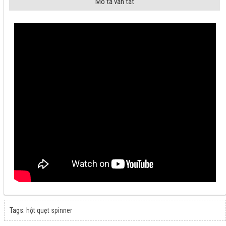
Mô tả vắn tắt
Tags:
hột quẹt spinner