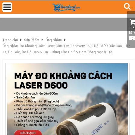
Giỏ 
hàn
0
Trang chủ
Sản Phẩm
Ống Nhòm
Ống Nhòm Đo Khoảng Cách Laser Cầm Tay Discovery D600 Độ Chính Xác Cao – Đo
Xa, Đo Góc, Đo Độ Cao 600m – Dùng Cho Golf & Hoạt Động Ngoài Trời