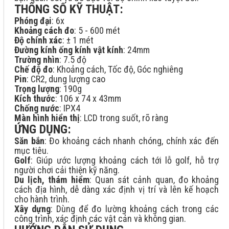
THÔNG SỐ KỸ THUẬT:
Phóng đại
: 6x
Khoảng cách đo
: 5 - 600 mét
Độ chính xác
: ± 1 mét
Đường kính ống kính vật kính
: 24mm
Trường nhìn
: 7.5 độ
Chế độ đo
: Khoảng cách, Tốc độ, Góc nghiêng
Pin
: CR2, dung lượng cao
Trọng lượng
: 190g
Kích thước
: 106 x 74 x 43mm
Chống nước
: IPX4
Màn hình hiển thị
: LCD trong suốt, rõ ràng
ỨNG DỤNG:
Săn bắn
: Đo khoảng cách nhanh chóng, chính xác đến
mục tiêu.
Golf
: Giúp ước lượng khoảng cách tới lỗ golf, hỗ trợ
người chơi cải thiện kỹ năng.
Du lịch, thám hiểm
: Quan sát cảnh quan, đo khoảng
cách địa hình, dễ dàng xác định vị trí và lên kế hoạch
cho hành trình.
Xây dựng
: Dùng để đo lường khoảng cách trong các
công trình, xác định các vật cản và không gian.