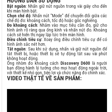
HƯỚNG DẪN SỬ DỤNG
Bật nguồn
: Nhấn giữ nút nguồn trong vài giây cho đến
khi màn hình bật.
Chọn chế độ
: Nhấn nút "Mode" để chuyển đổi giữa các
chế độ đo: khoảng cách, tốc độ hoặc góc nghiêng.
Đo khoảng cách
: Nhắm vào mục tiêu cần đo, giữ cho
hình ảnh rõ ràng qua ống kính và nhấn nút đo. Khoảng
cách sẽ hiển thị ngay lập tức trên màn hình.
Điều chỉnh tiêu cự
: Xoay ống điều chỉnh tiêu cự để có
hình ảnh sắc nét hơn.
Tắt nguồn
: Sau khi sử dụng, nhấn và giữ nút nguồn để
tắt thiết bị, hoặc thiết bị sẽ tự động tắt sau vài phút
không hoạt động.
Ống nhòm đo khoảng cách
Discovery D600
là người
bạn đồng hành lý tưởng cho mọi hoạt động ngoài trời,
với thiết kế nhỏ gọn, tiện lợi và chức năng đo chính xác.
VIDEO THẬT TẾ VỀ SẢN PHẨM: