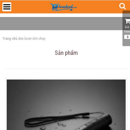
Giỏ 
hàn
0
Trang chủ
den-laser-dot-chay
Sản phẩm