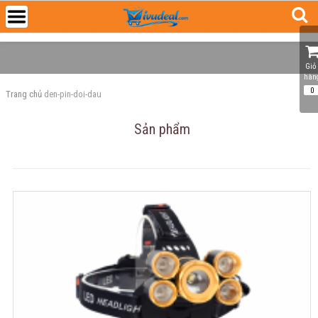
Giỏ 
hàn
0
Trang chủ
den-pin-doi-dau
Sản phẩm