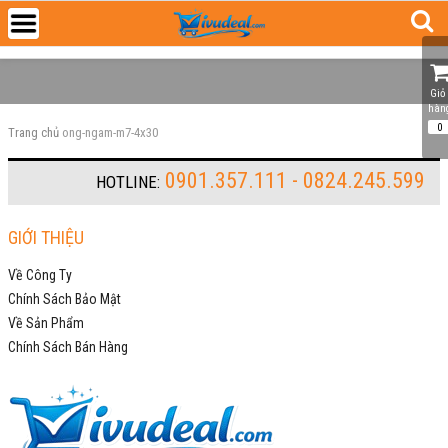
Giỏ 
hàn
0
Trang chủ
ong-ngam-m7-4x30
0901.357.111 - 0824.245.599
HOTLINE:
GIỚI THIỆU
Về Công Ty
Chính Sách Bảo Mật
Về Sản Phẩm
Chính Sách Bán Hàng