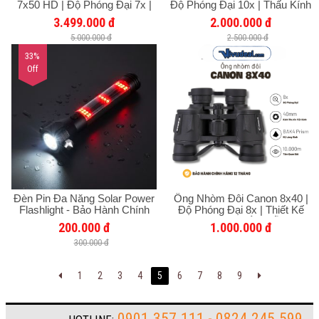
7x50 HD | Độ Phóng Đại 7x |
Độ Phóng Đại 10x | Thấu Kính
Chống Nước IPX7 | Có La Bàn
HD | Tầm Nhìn 10.000m
3.499.000 đ
2.000.000 đ
Và Đo Khoảng Cách
5.000.000 đ
2.500.000 đ
33%
Off
Đèn Pin Đa Năng Solar Power
Ống Nhòm Đôi Canon 8x40 |
Flashlight - Bảo Hành Chính
Độ Phóng Đại 8x | Thiết Kế
Hãng 12 Tháng
Nhỏ Gọn Cầm Nắm Dễ Dàng |
200.000 đ
1.000.000 đ
Tầm Quan Sát 10.000m
300.000 đ
1
2
3
4
5
6
7
8
9
0901.357.111 - 0824.245.599