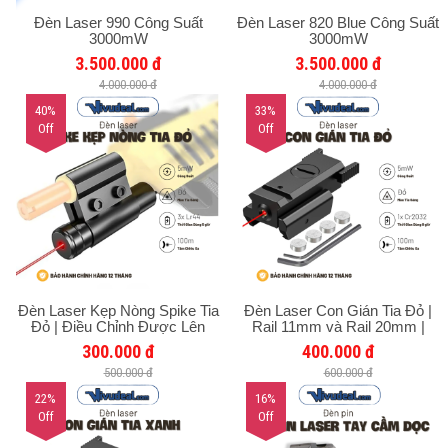
Đèn Laser 990 Công Suất
Đèn Laser 820 Blue Công Suất
3000mW
3000mW
3.500.000 đ
3.500.000 đ
4.000.000 đ
4.000.000 đ
40%
33%
Off
Off
Đèn Laser Kẹp Nòng Spike Tia
Đèn Laser Con Gián Tia Đỏ |
Đỏ | Điều Chỉnh Được Lên
Rail 11mm và Rail 20mm |
Xuống Trái Phải | Tầm Chiếu
Tầm Chiếu Ban Đêm 100m,
300.000 đ
400.000 đ
Xa 100m
Ban Ngày 50m
500.000 đ
600.000 đ
22%
16%
Off
Off