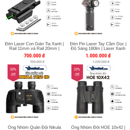
Đèn Laser Con Gián Tia Xanh |
Đèn Pin Laser Tay Cầm Dọc |
Rail 11mm và Rail 20mm |
Độ Sáng 180lm | Laser Xanh
Tầm Chiếu Ban Đêm 100m,
Và Đỏ | Rail 20mm
700.000 đ
1.000.000 đ
Ban Ngày 50m
900.000 đ
1.200.000 đ
30%
20%
Off
Off
Ống Nhòm Quân Đội Nikula
Ống Nhòm Đôi HOE 10x42 |