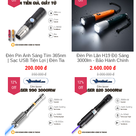
Off
Off
Đèn Pin Ánh Sáng Tím 365nm
Đèn Pin Lặn H19 Độ Sáng
| Sạc USB Tiện Lợi | Đèn Tia
3000lm - Bảo Hành Chính
Cực Tím Kiểm Tra Tiền Giả,
Hãng 12 Tháng
200.000 đ
2.600.000 đ
Giấy Tờ,
350.000 đ
3.000.000 đ
12%
12%
Off
Off