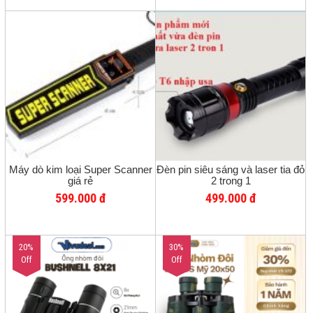
Máy dò kim loại Super Scanner
Đèn pin siêu sáng và laser tia đỏ
giá rẻ
2 trong 1
599.000 đ
499.000 đ
20%
30%
Off
Off