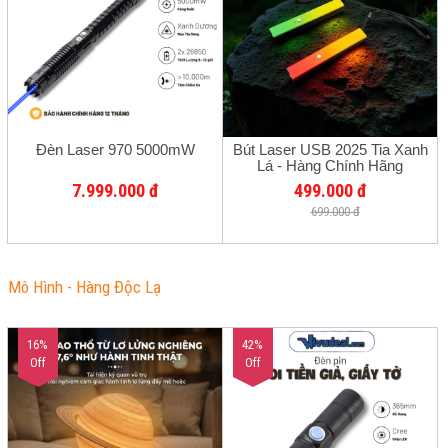
Đèn Laser 970 5000mW
Bút Laser USB 2025 Tia Xanh
Lá - Hàng Chính Hãng
7.999.000 đ
499.000 đ
699.000 đ
Mô Hình - Hàng Độc Lạ
16%
42%
Off
Off