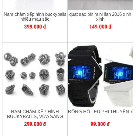
Nam châm xếp hình buckyballs
quạt sạc pin mini ifan 2016 xinh
nhiều màu sắc
xinh
399.000 đ
149.000 đ
NAM CHÂM XẾP HÌNH
ĐỒNG HỒ LED PHI THUYỀN 7
BUCKYBALLS, VỪA SÁNG
TẠO VỪA VUI, VUI CỰC KÌ
299.000 đ
99.000 đ