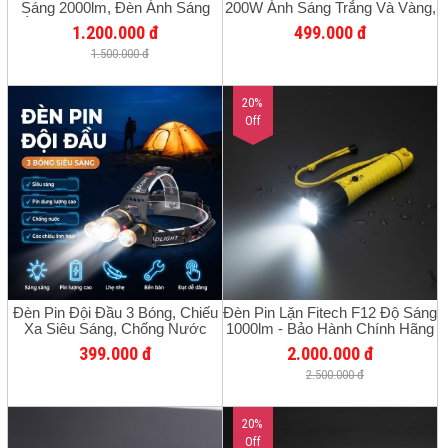
Sáng 2000lm, Đèn Ánh Sáng
200W Ánh Sáng Trắng Và Vàng,
Trắng, Đa Chức Năng, Chiếu Xa
Pin Trâu 20 Giờ, Chống Nước
1.200.000 đ
499.000 đ
5000m
Câu Cá Đi Rừng
1.500.000 đ
20%
Off
Đèn Pin Đội Đầu 3 Bóng, Chiếu
Đèn Pin Lặn Fitech F12 Độ Sáng
Xa Siêu Sáng, Chống Nước
1000lm - Bảo Hành Chính Hãng
Nhẹ, Sạc USB Tiện Lợi, Thời
12 Tháng
399.000 đ
2.000.000 đ
Gian Sử Dụng Dài, Chuyên Câu
2.500.000 đ
Cá Đêm
20%
Off