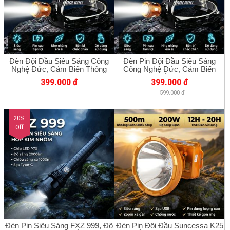
Đèn Đội Đầu Siêu Sáng Công
Đèn Pin Đội Đầu Siêu Sáng
Nghệ Đức, Cảm Biến Thông
Công Nghệ Đức, Cảm Biến
Minh, Ánh Sáng Mạnh, Phù Hợp
Thông Minh, Ánh Sáng Mạnh,
399.000 đ
399.000 đ
Sửa Chữa, Câu Cá Ban Đêm,
Phù Hợp Sửa Chữa, Câu Cá
599.000 đ
Soi Ếch Bắt Cá, Pin Lithium
Ban Đêm, Sử Dụng Pin Lithium
Sạc Lại.
20%
Off
Đèn Pin Siêu Sáng FXZ 999, Độ
Đèn Pin Đội Đầu Suncessa K25