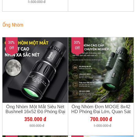
1.500.000 đ
Ống Nhòm
30%
30%
Off
Off
Ống Nhòm Một Mắt Siêu Nét
Ống Nhòm Đơn MOGE 8x42
Bushnell 16x52 Độ Phóng Đại
HD Phóng Đại Lớn, Quan Sát
Cao, Quan Sát Mặt Trăng, Hỗ
Ban Đêm Ánh Sáng Yếu, Chụp
350.000 đ
700.000 đ
Trợ Nhìn Đêm Ánh Sáng Yếu,
Ảnh Điện Thoại, Ngắm Chim, Du
500.000 đ
1.000.000 đ
Gắn Điện Thoại Chụp Ảnh Từ
Lịch, Xem Hòa Nhạc
Xa