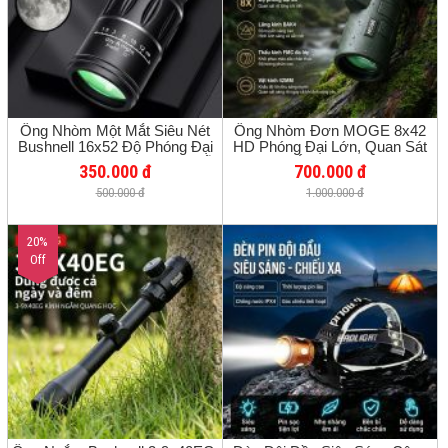
Ống Nhòm Một Mắt Siêu Nét
Ống Nhòm Đơn MOGE 8x42
Bushnell 16x52 Độ Phóng Đại
HD Phóng Đại Lớn, Quan Sát
Cao, Quan Sát Mặt Trăng, Hỗ
Ban Đêm Ánh Sáng Yếu, Chụp
350.000 đ
700.000 đ
Trợ Nhìn Đêm Ánh Sáng Yếu,
Ảnh Điện Thoại, Ngắm Chim, Du
500.000 đ
1.000.000 đ
Gắn Điện Thoại Chụp Ảnh Từ
Lịch, Xem Hòa Nhạc
Xa
20%
Off