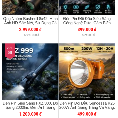
Ống Nhòm Bushnell 8x42, Hình
Đèn Pin Đội Đầu Siêu Sáng
Ảnh HD Sắc Nét, Sử Dụng Cả
Công Nghệ Đức, Cảm Biến
Ban Ngày Và Ánh Sáng Yếu, Soi
Thông Minh, Ánh Sáng Mạnh,
2.999.000 đ
399.000 đ
Tổ Ong
Phù Hợp Sửa Chữa, Câu Cá
6.990.000 đ
599.000 đ
Ban Đêm, Sử Dụng Pin Lithium
Sạc Lại.
20%
Off
Đèn Pin Siêu Sáng FXZ 999, Độ
Đèn Pin Đội Đầu Suncessa K25
Sáng 2000lm, Đèn Ánh Sáng
200W Ánh Sáng Trắng Và Vàng,
Trắng, Đa Chức Năng, Chiếu Xa
Pin Trâu 20 Giờ, Chống Nước
1.200.000 đ
499.000 đ
5000m
Câu Cá Đi Rừng