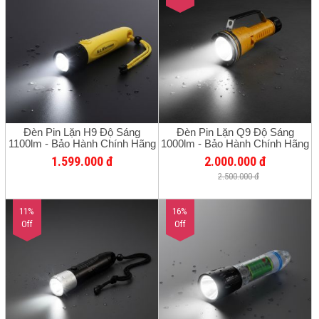
Đèn Pin Lặn H9 Độ Sáng
Đèn Pin Lặn Q9 Độ Sáng
1100lm - Bảo Hành Chính Hãng
1000lm - Bảo Hành Chính Hãng
12 Tháng
12 Tháng
1.599.000 đ
2.000.000 đ
2.500.000 đ
11%
16%
Off
Off