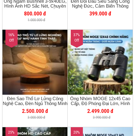
Ống Ngắm Bushnell 3-9x40EG,
Đèn Đội Đầu Siêu Sáng Công
Hình Ảnh HD Sắc Nét, Chuyên
Nghệ Đức, Cảm Biến Thông
Dùng Cho Hòa Nhạc, Hỗ Trợ
Minh, Ánh Sáng Mạnh, Phù Hợp
800.000 đ
399.000 đ
Chụp Ảnh Bằng Điện Thoại,
Sửa Chữa, Câu Cá Ban Đêm,
1.000.000 đ
Quan Sát Trong Điều Kiện Ánh
Soi Ếch Bắt Cá, Pin Lithium
Sáng Yếu, Cầm Tay Ngoài Trời,
Thiết Kế Nhỏ Gọn Dễ Mang
16%
Theo
37%
Off
Off
Đèn Sao Thổ Lơ Lửng Công
Ống Nhòm MOGE 12x45 Cao
Nghệ Cao, Đèn Ngủ Thông Minh
Cấp, Độ Phóng Đại Lớn, Hình
Tạo Không Gian, Từ Trường
Ảnh HD Sắc Nét, Chuyên
2.500.000 đ
2.499.000 đ
Độc Đáo, Hiệu Ứng 3D
Nghiệp Cho Du Lịch, Ngắm
3.000.000 đ
3.990.000 đ
Cảnh, Xem Thể Thao, Quan Sát
Ong Ngoài Trời
25%
20%