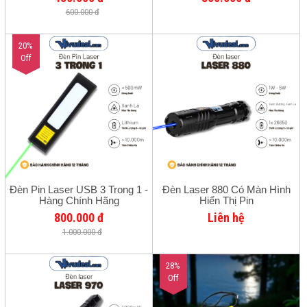
12 Tháng
600.000 đ
20%
Off
Đèn Pin Laser USB 3 Trong 1 -
Đèn Laser 880 Có Màn Hình
Hàng Chính Hãng
Hiển Thị Pin
800.000 đ
Liên hệ
1.000.000 đ
28%
Off