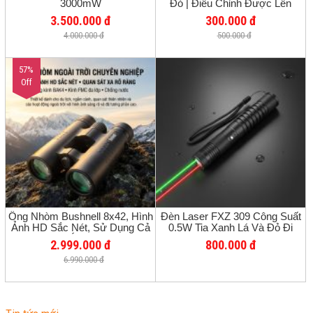
3000mW
Đỏ | Điều Chỉnh Được Lên
Xuống Trái Phải | Tầm Chiếu Xa
3.500.000 đ
300.000 đ
100m
4.000.000 đ
500.000 đ
57%
Off
Ống Nhòm Bushnell 8x42, Hình
Đèn Laser FXZ 309 Công Suất
Ảnh HD Sắc Nét, Sử Dụng Cả
0.5W Tia Xanh Lá Và Đỏ Đi
Ban Ngày Và Ánh Sáng Yếu, Soi
Chung - Bảo Hành Chính Hãng
2.999.000 đ
800.000 đ
Tổ Ong
12 Tháng
6.990.000 đ