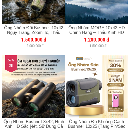
Ống Nhòm Đôi Bushnell 10x42
Ống Nhòm MOGE 10x42 HD
Ngụy Trang, Zoom To, Thấu
Chính Hãng – Thấu Kính HD
Kính HD Sắc Nét, Chống Nước
Sắc Nét, Quan Sát Xa Rõ Nét,
1.500.000 đ
1.200.000 đ
Bơm Khí Nitor
Nhỏ Gọn Dễ Mang Theo, Phù
2.000.000 đ
1.500.000 đ
Hợp Du Lịch, Xem Chim, Tìm
Tổ Ong Và Khám Phá Thiên
Nhiên
57%
Off
Ống Nhòm Bushnell 8x42, Hình
Ống Nhòm Đo Khoảng Cách
Ảnh HD Sắc Nét, Sử Dụng Cả
Bushnell 10x25 (Tặng Pin/Sạc
Ban Ngày Và Ánh Sáng Yếu, Soi
CR2) - Hàng Chính Hãng