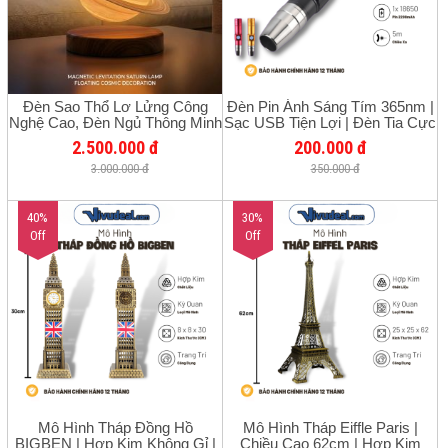
Đèn Sao Thổ Lơ Lửng Công
Đèn Pin Ánh Sáng Tím 365nm |
Nghệ Cao, Đèn Ngủ Thông Minh
Sạc USB Tiện Lợi | Đèn Tia Cực
Tạo Không Gian, Từ Trường
Tím Kiểm Tra Tiền Giả, Giấy Tờ,
2.500.000 đ
200.000 đ
Độc Đáo, Hiệu Ứng 3D
3.000.000 đ
350.000 đ
40%
30%
Off
Off
Mô Hình Tháp Đồng Hồ
Mô Hình Tháp Eiffle Paris |
BIGBEN | Hợp Kim Không Gỉ |
Chiều Cao 62cm | Hợp Kim