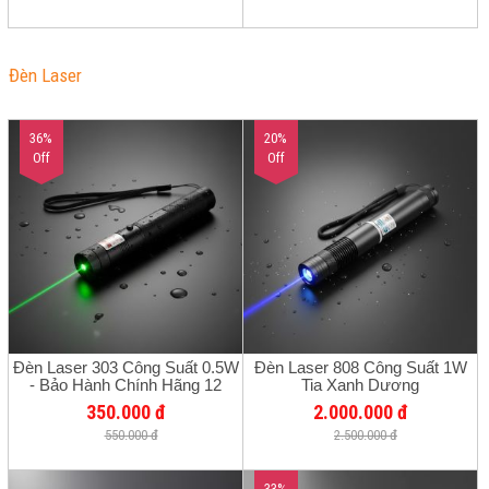
Đèn Laser
36%
20%
Off
Off
Đèn Laser 303 Công Suất 0.5W
Đèn Laser 808 Công Suất 1W
- Bảo Hành Chính Hãng 12
Tia Xanh Dương
Tháng
350.000 đ
2.000.000 đ
550.000 đ
2.500.000 đ
33%