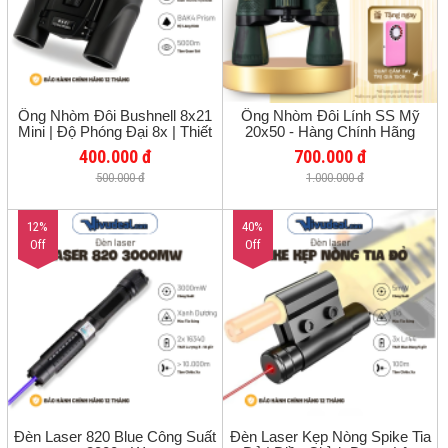
Ống Nhòm Đôi Bushnell 8x21
Ống Nhòm Đôi Lính SS Mỹ
Mini | Độ Phóng Đại 8x | Thiết
20x50 - Hàng Chính Hãng
Kế Nhỏ Gọn | Tầm Quan Sát
400.000 đ
700.000 đ
10.000m
500.000 đ
1.000.000 đ
12%
40%
Off
Off
Đèn Laser 820 Blue Công Suất
Đèn Laser Kẹp Nòng Spike Tia