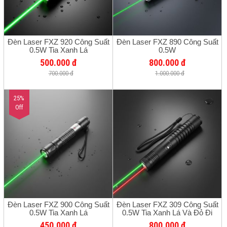
Đèn Laser FXZ 920 Công Suất
Đèn Laser FXZ 890 Công Suất
0.5W Tia Xanh Lá
0.5W
500.000 đ
800.000 đ
700.000 đ
1.000.000 đ
25%
Off
Đèn Laser FXZ 900 Công Suất
Đèn Laser FXZ 309 Công Suất
0.5W Tia Xanh Lá
0.5W Tia Xanh Lá Và Đỏ Đi
Chung - Bảo Hành Chính Hãng
450.000 đ
800.000 đ