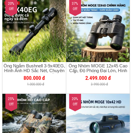
20%
37%
Off
Off
Ống Ngắm Bushnell 3-9x40EG,
Ống Nhòm MOGE 12x45 Cao
Hình Ảnh HD Sắc Nét, Chuyên
Cấp, Độ Phóng Đại Lớn, Hình
Dùng Cho Hòa Nhạc, Hỗ Trợ
Ảnh HD Sắc Nét, Chuyên
800.000 đ
2.499.000 đ
Chụp Ảnh Bằng Điện Thoại,
Nghiệp Cho Du Lịch, Ngắm
1.000.000 đ
3.990.000 đ
Quan Sát Trong Điều Kiện Ánh
Cảnh, Xem Thể Thao, Quan Sát
Sáng Yếu, Cầm Tay Ngoài Trời,
Ong Ngoài Trời
Thiết Kế Nhỏ Gọn Dễ Mang
25%
Theo
20%
Off
Off