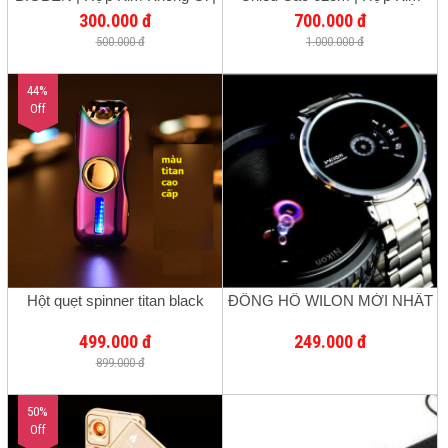
Kích Thước 8cm x 8cm x 30cm
Không Gỉ | Có Thể Tháo Lắp
300.000 đ
700.000 đ
| Có Đồng Hồ Và Lá Cờ
500.000 đ
1.000.000 đ
44%
Off
Hột quẹt spinner titan black
ĐỒNG HỒ WILON MỚI NHẤT
499.000 đ
249.000 đ
899.000 đ
50%
Off