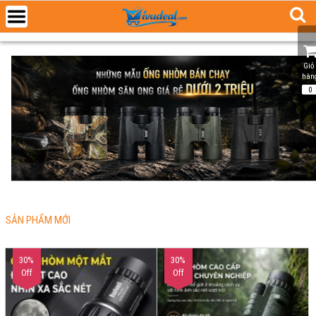
Giỏ 
hàn
0
SẢN PHẨM MỚI
30%
30%
Off
Off