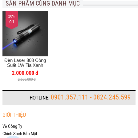
SẢN PHẨM CÙNG DANH MỤC
20%
Off
Đèn Laser 808 Công
Suất 1W Tia Xanh
Dương
2.000.000 đ
2.500.000 đ
0901.357.111 - 0824.245.599
HOTLINE:
GIỚI THIỆU
Về Công Ty
Chính Sách Bảo Mật