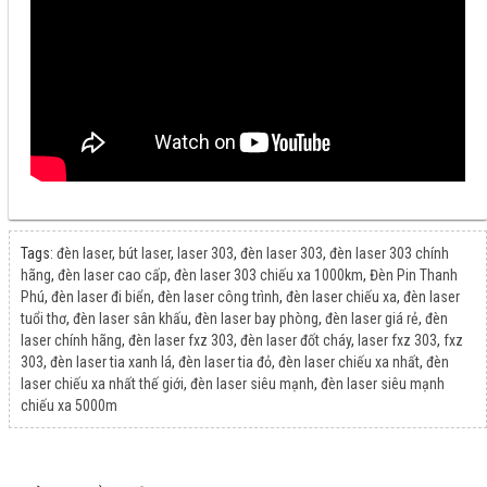
Tags:
đèn laser
,
bút laser
,
laser 303
,
đèn laser 303
,
đèn laser 303 chính
hãng
,
đèn laser cao cấp
,
đèn laser 303 chiếu xa 1000km
,
Đèn Pin Thanh
Phú
,
đèn laser đi biển
,
đèn laser công trình
,
đèn laser chiếu xa
,
đèn laser
tuổi thơ
,
đèn laser sân khấu
,
đèn laser bay phòng
,
đèn laser giá rẻ
,
đèn
laser chính hãng
,
đèn laser fxz 303
,
đèn laser đốt cháy
,
laser fxz 303
,
fxz
303
,
đèn laser tia xanh lá
,
đèn laser tia đỏ
,
đèn laser chiếu xa nhất
,
đèn
laser chiếu xa nhất thế giới
,
đèn laser siêu mạnh
,
đèn laser siêu mạnh
chiếu xa 5000m