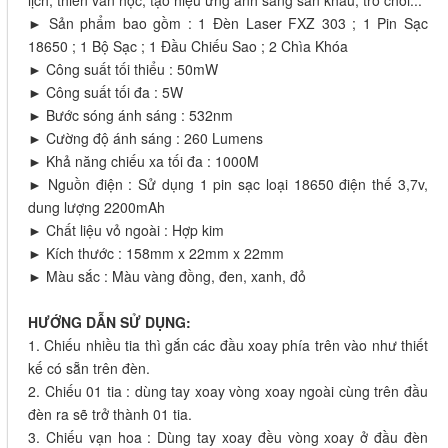
lịch, thiên văn học, tạo hiệu ứng ánh sáng sân khấu, trò chơi...
► Sản phẩm bao gồm : 1 Đèn Laser FXZ 303 ; 1 Pin Sạc
18650 ; 1 Bộ Sạc ; 1 Đầu Chiếu Sao ; 2 Chìa Khóa
► Công suất tối thiểu : 50mW
► Công suất tối đa : 5W
► Bước sóng ánh sáng : 532nm
► Cường độ ánh sáng : 260 Lumens
► Khả năng chiếu xa tối đa : 1000M
► Nguồn điện : Sử dụng 1 pin sạc loại 18650 điện thế 3,7v,
dung lượng 2200mAh
► Chất liệu vỏ ngoài : Hợp kim
► Kích thước : 158mm x 22mm x 22mm
► Màu sắc : Màu vàng đồng, đen, xanh, đỏ
HƯỚNG DẪN SỬ DỤNG:
1. Chiếu nhiều tia thì gắn các đầu xoay phía trên vào như thiết
kế có sẵn trên đèn.
2. Chiếu 01 tia : dùng tay xoay vòng xoay ngoài cùng trên đầu
đèn ra sẽ trở thành 01 tia.
3. Chiếu vạn hoa : Dùng tay xoay đều vòng xoay ở đầu đèn